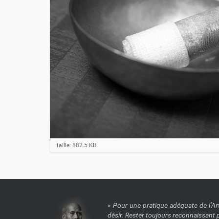
C
Taille: 882.5 KB
l
i
q
u
e
z
p
«
Pour une pratique adéquate de l’Art 
o
désir. Rester toujours reconnaissant p