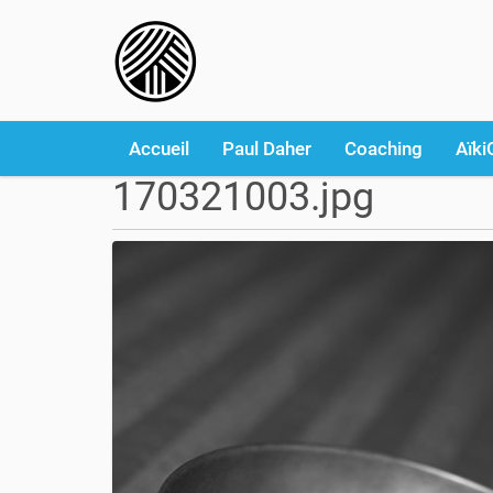
Accueil
Paul Daher
Coaching
Aïki
170321003.jpg