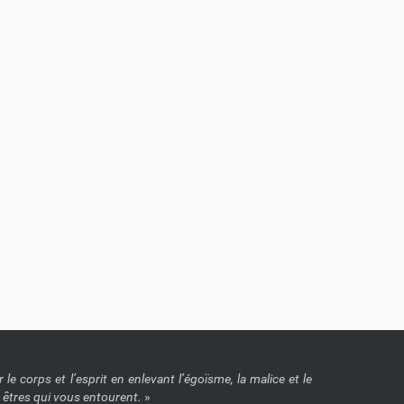
le corps et l’esprit en enlevant l’égoïsme, la malice et le
s êtres qui vous entourent.
»